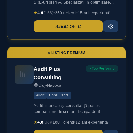
SRL-uri și PFA. Specializați în optimizare
fiscală.
★
4.9
(156)
•
250+ clienți
•
15 ani experiență
Solicită Ofertă
⭐ LISTING PREMIUM
Audit Plus
Top Performer
📊
Consulting
Cluj-Napoca
Audit
Consultanță
Audit financiar și consultanță pentru
companii medii și mari. Echipă de 8
specialiști.
★
4.8
(98)
•
180+ clienți
•
12 ani experiență