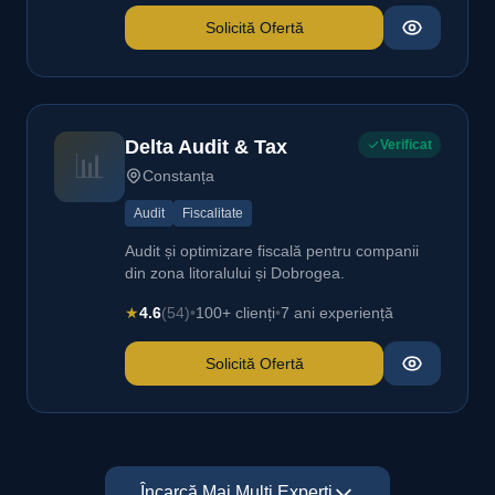
Solicită Ofertă
Delta Audit & Tax
Verificat
📊
Constanța
Audit
Fiscalitate
Audit și optimizare fiscală pentru companii
din zona litoralului și Dobrogea.
★
4.6
(54)
•
100+ clienți
•
7 ani experiență
Solicită Ofertă
Încarcă Mai Mulți Experți