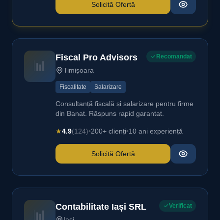
Solicită Ofertă
Fiscal Pro Advisors
Recomandat
📊
Timișoara
Fiscalitate
Salarizare
Consultanță fiscală și salarizare pentru firme
din Banat. Răspuns rapid garantat.
★
4.9
(124)
•
200+ clienți
•
10 ani experiență
Solicită Ofertă
Contabilitate Iași SRL
Verificat
📊
Iași