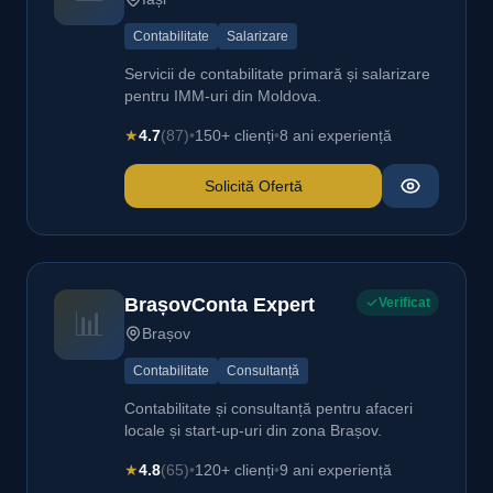
Contabilitate
Salarizare
Servicii de contabilitate primară și salarizare
pentru IMM-uri din Moldova.
★
4.7
(87)
•
150+ clienți
•
8 ani experiență
Solicită Ofertă
BrașovConta Expert
Verificat
📊
Brașov
Contabilitate
Consultanță
Contabilitate și consultanță pentru afaceri
locale și start-up-uri din zona Brașov.
★
4.8
(65)
•
120+ clienți
•
9 ani experiență