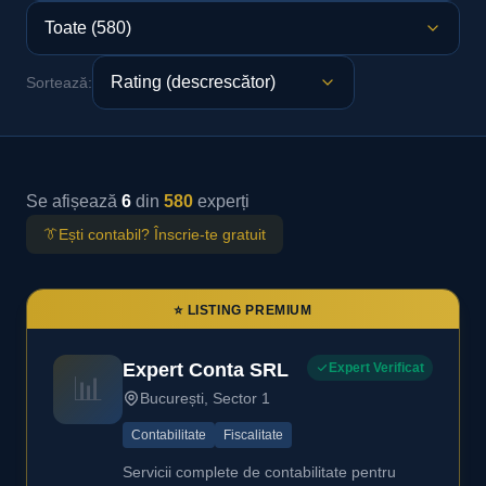
Sortează:
Se afișează
6
din
580
experți
👔
Ești contabil? Înscrie-te gratuit
⭐ LISTING PREMIUM
Expert Conta SRL
Expert Verificat
📊
București, Sector 1
Contabilitate
Fiscalitate
Servicii complete de contabilitate pentru