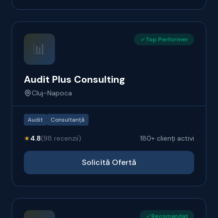
Top Performer
📊
Audit Plus Consulting
Cluj-Napoca
Audit
Consultanță
★
4.8
(98 recenzii)
180+ clienți activi
Solicită Ofertă
Recomandat