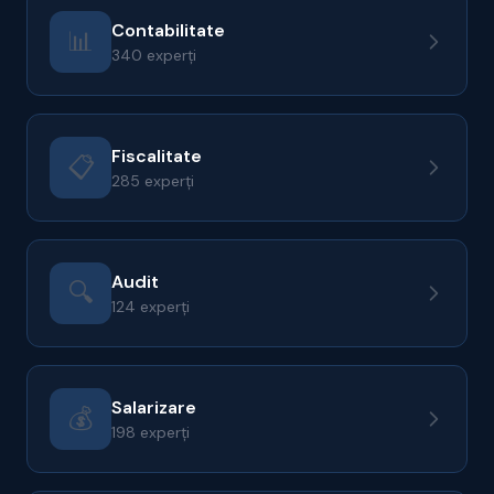
Contabilitate
📊
340 experți
Fiscalitate
📋
285 experți
Audit
🔍
124 experți
Salarizare
💰
198 experți