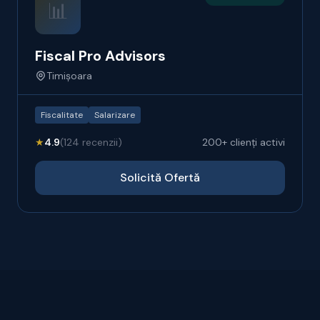
📊
Fiscal Pro Advisors
Timișoara
Fiscalitate
Salarizare
★
4.9
(124 recenzii)
200+ clienți activi
Solicită Ofertă