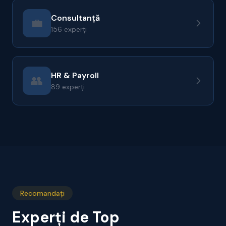
Consultanță
💼
156 experți
HR & Payroll
👥
89 experți
Recomandați
Experți de Top