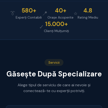
580+
40+
4.8
👔
📍
⭐
Experți Contabili
Orașe Acoperite
Rating Mediu
15.000+
✓
Clienți Mulțumiți
Servicii
Găsește După Specializare
Alege tipul de serviciu de care ai nevoie și
conectează-te cu experții potriviți.