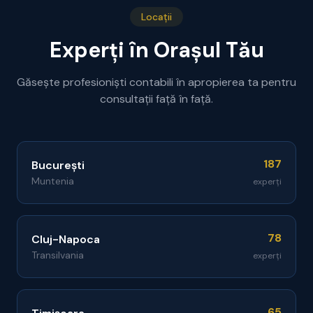
Locații
Experți în Orașul Tău
Găsește profesioniști contabili în apropierea ta pentru
consultații față în față.
187
București
Muntenia
experți
78
Cluj-Napoca
Transilvania
experți
65