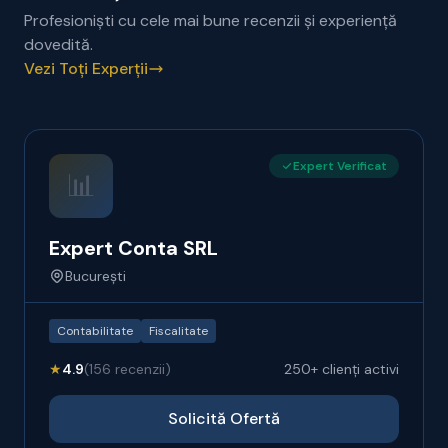
Profesioniști cu cele mai bune recenzii și experiență
dovedită.
Vezi Toți Experții
Expert Verificat
📊
Expert Conta SRL
București
Contabilitate
Fiscalitate
★
4.9
(156 recenzii)
250+ clienți activi
Solicită Ofertă