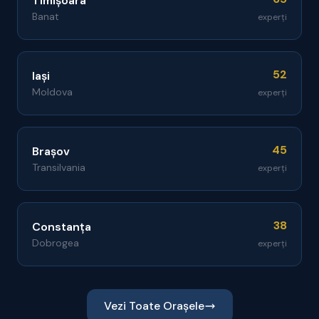
Timișoara
Banat
experți
52
Iași
Moldova
experți
45
Brașov
Transilvania
experți
38
Constanța
Dobrogea
experți
Vezi Toate Orașele